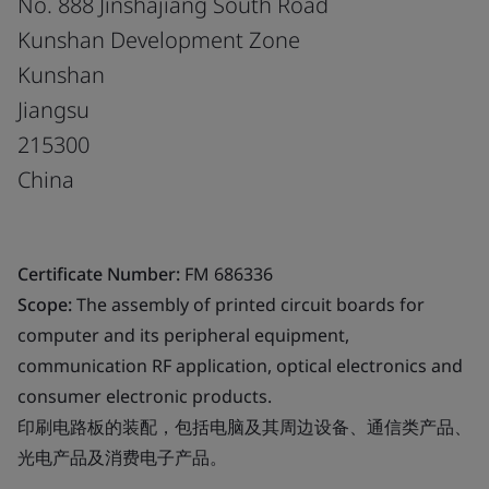
No. 888 Jinshajiang South Road
Kunshan Development Zone
Kunshan
Jiangsu
215300
China
Certificate Number:
FM 686336
Scope:
The assembly of printed circuit boards for
computer and its peripheral equipment,
communication RF application, optical electronics and
consumer electronic products.
印刷电路板的装配，包括电脑及其周边设备、通信类产品、
光电产品及消费电子产品。