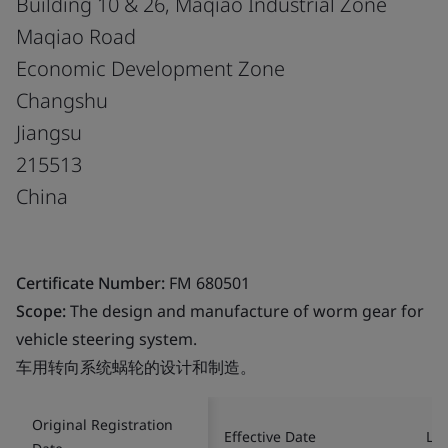
Building 10 & 26, Maqiao Industrial Zone
Maqiao Road
Economic Development Zone
Changshu
Jiangsu
215513
China
Certificate Number:
FM 680501
Scope:
The design and manufacture of worm gear for
vehicle steering system.
车用转向系统蜗轮的设计和制造。
Original Registration
Effective Date
Las