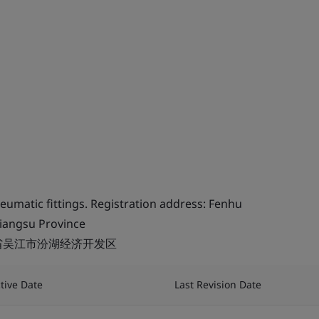
umatic fittings. Registration address: Fenhu
iangsu Province
省吴江市汾湖经济开发区
ctive Date
Last Revision Date