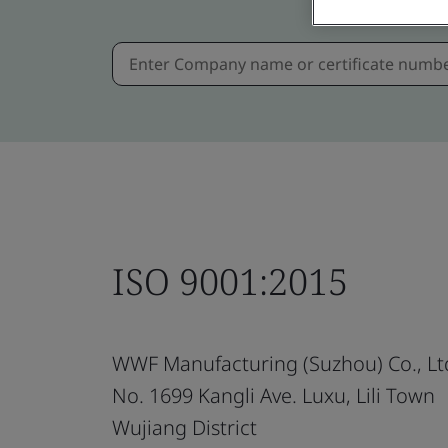
ISO 9001:2015
WWF Manufacturing (Suzhou) Co., Lt
No. 1699 Kangli Ave. Luxu, Lili Town
Wujiang District