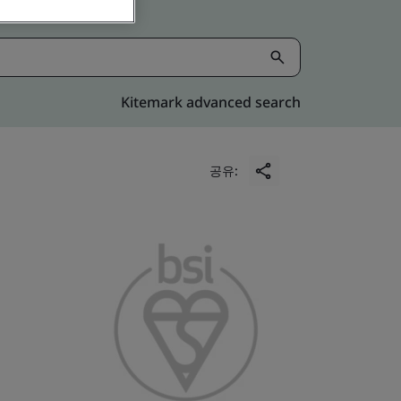
Kitemark advanced search
공유: