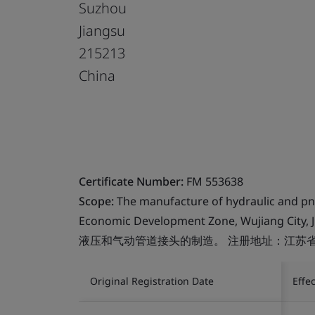
Suzhou
Jiangsu
215213
China
Certificate Number:
FM 553638
Scope:
The manufacture of hydraulic and pne
Economic Development Zone, Wujiang City, J
液压和气动管道接头的制造。 注册地址：江苏
Original Registration Date
Effe