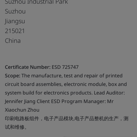
Suzhou Industrial Park
Suzhou
Jiangsu
215021
China
Certificate Number:
ESD 725747
Scope:
The manufacture, test and repair of printed
circuit board assemblies, electronic module, box and
system build for electronics products. Lead Auditor:
Jennifer Jiang Client ESD Program Manager: Mr
Xiaochun Zhou
印刷电路板组件，电子产品模块,电子产品整机的生产，测
试和维修。