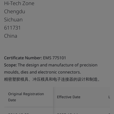
Hi-Tech Zone
Chengdu
Sichuan
611731
China
Certificate Number:
EMS 775101
Scope:
The design and manufacture of precision
moulds, dies and electronic connectors.
精密塑胶模具、冲压模具和电子连接器的设计和制造。
Original Registration
Effective Date
Las
Date