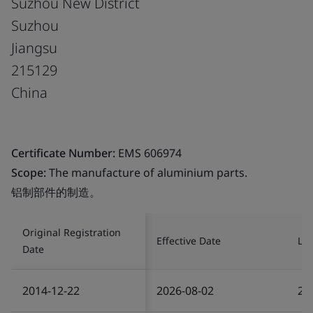
Suzhou New District
Suzhou
Jiangsu
215129
China
Certificate Number:
EMS 606974
Scope:
The manufacture of aluminium parts.
铝制部件的制造。
Original Registration
Effective Date
Las
Date
2014-12-22
2026-08-02
20