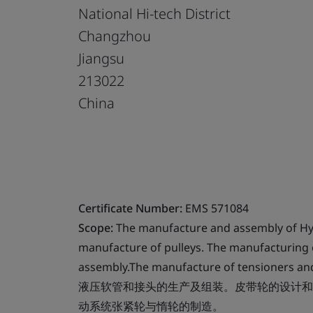
National Hi-tech District
Changzhou
Jiangsu
213022
China
Certificate Number:
EMS 571084
Scope:
The manufacture and assembly of Hy
manufacture of pulleys. The manufacturing o
assembly.The manufacture of tensioners and
液压软管和接头的生产及组装。皮带轮的设计和
动系统张紧轮与惰轮的制造。