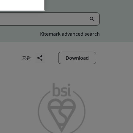
Kitemark advanced search
Download
공유: