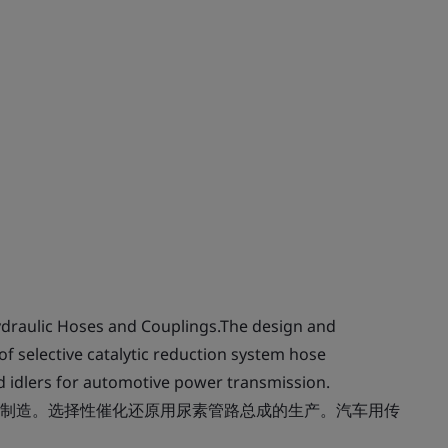
draulic Hoses and Couplings.The design and
f selective catalytic reduction system hose
 idlers for automotive power transmission.
制造。选择性催化还原用尿素管路总成的生产。汽车用传