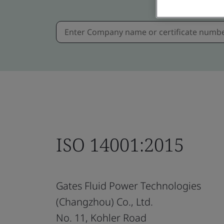
ISO 14001:2015
Gates Fluid Power Technologies
(Changzhou) Co., Ltd.
No. 11, Kohler Road