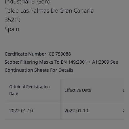
Industrial El Goro
Telde Las Palmas De Gran Canaria
35219
Spain
Certificate Number:
CE 759088
Scope:
Filtering Masks To EN 149:2001 + A1:2009 See
Continuation Sheets For Details
Original Registration
Effective Date
Las
Date
2022-01-10
2022-01-10
20