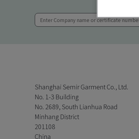
Shanghai Semir Garment Co., Ltd.
No. 1-3 Building
No. 2689, South Lianhua Road
Minhang District
201108
China