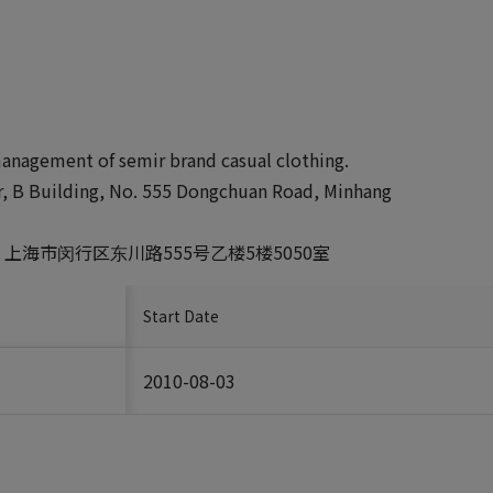
anagement of semir brand casual clothing.
r, B Building, No. 555 Dongchuan Road, Minhang
海市闵行区东川路555号乙楼5楼5050室
Start Date
2010-08-03