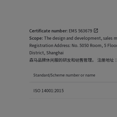
Certificate number:
EMS 563679
Scope:
The design and development, sales m
Registration Address: No. 5050 Room, 5 Floo
District, Shanghai
森马品牌休闲服的研发和销售管理。 注册地址：上
Standard/Scheme number or name
ISO 14001:2015