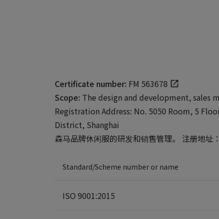
Certificate number:
FM 563678
Scope:
The design and development, sales m
Registration Address: No. 5050 Room, 5 Floo
District, Shanghai
森马品牌休闲服的研发和销售管理。 注册地址：上
Standard/Scheme number or name
ISO 9001:2015