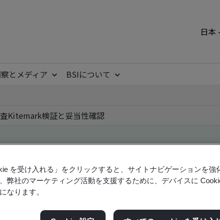
日本 
洞察とメディア
BSIについて
査
Kitemark
検証と妥当性確認
ile
ookie を受け入れる」をクリックすると、サイトナビゲーションを
、弊社のマーケティング活動を支援するために、デバイスに Cooki
になります。
ficates - Validation and Verification, Japanese an