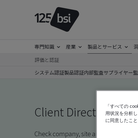
専門知識
産業
製品とサービス
評価と認証
システム認証
製品認証
内部監査
サプライヤー監
Client Directory prof
「すべての c
用状況を分析し
に同意したこと
Check company, site and product certi