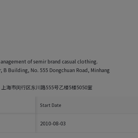
anagement of semir brand casual clothing.
r, B Building, No. 555 Dongchuan Road, Minhang
海市闵行区东川路555号乙楼5楼5050室
Start Date
2010-08-03