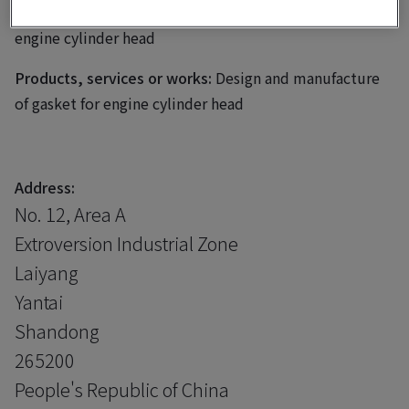
Business scope:
Design and manufacture of gasket for
engine cylinder head
Products, services or works:
Design and manufacture
of gasket for engine cylinder head
Address:
No. 12, Area A
Extroversion Industrial Zone
Laiyang
Yantai
Shandong
265200
People's Republic of China