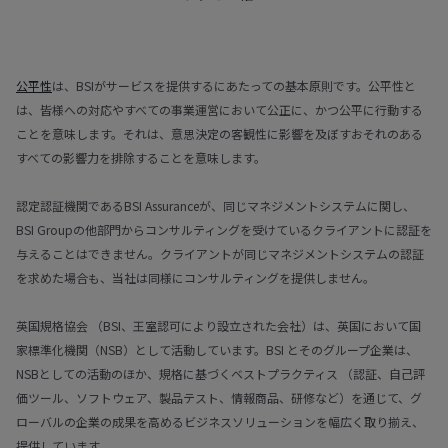
公平性
は、BSIがサービスを提供するにあたっての基本原則です。公平性と
は、皆様への対応やすべての事業運営において公正に、かつ公平に行動する
ことを意味します。それは、意思決定の客観性に影響を及ぼすおそれのある
すべての影響力を排除することを意味します。
認定認証機関であるBSI Assuranceが、同じマネジメントシステムに関し、
BSI Groupの他部門からコンサルティングを受けているクライアントに認証を
与えることはできません。クライアントが同じマネジメントシステムの認証
を求めた場合も、当社は同様にコンサルティングを提供しません。
英国規格協会 （BSI、王室認可により設立された会社）は、英国において国
家標準化機関（NSB）として活動しています。BSI とそのグループ企業は、
NSBとしての活動のほか、規格に基づくベストプラクティス （認証、自己評
価ツール、ソフトウェア、製品テスト、情報商品、研修など）を通じて、グ
ローバルの企業の成果を高めるビジネスソリューションを幅広く取り揃え、
提供しています。