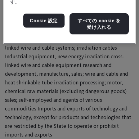
す。
Business scope:
Development, manufacturing and
sales of wire and cable, wire speed components, plug
connectors, plastic pellets, rubber and plastic
Cookie 設定
すべての cookie を
受け入れる
products; R&D and sales of irradiation cable industrial
control systems and new energy irradiation cross-
linked wire and cable systems; irradiation cables
Industrial equipment, new energy irradiation cross-
linked wire and cable equipment research and
development, manufacture, sales; wire and cable and
heat shrinkable tube irradiation processing; motor,
chemical raw materials (excluding dangerous goods)
sales; self-employed and agents of various
commodities Imports and exports of technology and
technology, except for products and technologies that
are restricted by the State to operate or prohibit
imports and exports