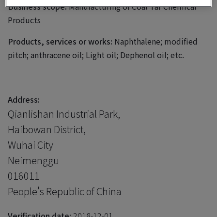
Business scope:
Manufacturing of Coal Tar Chemical
Products
Products, services or works:
Naphthalene; modified
pitch; anthracene oil; Light oil; Dephenol oil; etc.
Address:
Qianlishan Industrial Park,
Haibowan District,
Wuhai City
Neimenggu
016011
People's Republic of China
Verification date:
2018-12-01