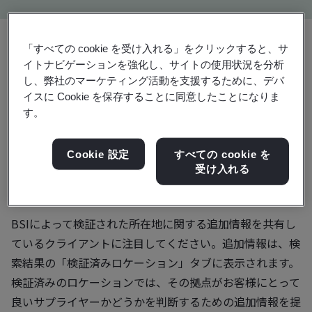
「すべての cookie を受け入れる」をクリックすると、サ
イトナビゲーションを強化し、サイトの使用状況を分析
BSI認証および検証ディレ
し、弊社のマーケティング活動を支援するために、デバ
イスに Cookie を保存することに同意したことになりま
クトリ
す。
BSI認証および検証ディレクトリを使用して、BSI発行の
Cookie 設定
すべての cookie を
受け入れる
認証またはサイト検証を検証し、BSIクライアントが保有
する認証および検証の詳細をご覧ください。
BSIによって検証された所在地に関する追加情報を共有し
ているクライアントに注目してください。追加情報は、検
索結果の「検証済みロケーション」タブに表示されます。
検証済みのロケーションでは、その拠点がお客様にとって
良いサプライヤーかどうかを判断するための追加情報を提