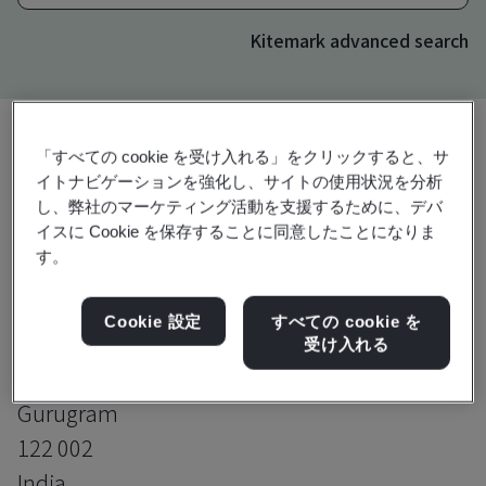
Kitemark advanced search
「すべての cookie を受け入れる」をクリックすると、サ
アップグレード
共有:
イトナビゲーションを強化し、サイトの使用状況を分析
し、弊社のマーケティング活動を支援するために、デバ
イスに Cookie を保存することに同意したことになりま
す。
HARMAN Connected Services
Corporation India Pvt. Ltd.
Cookie 設定
すべての cookie を
2nd Floor, Tower B, Building No. 10
受け入れる
DLF Cyber City, Phase II
Gurugram
122 002
India