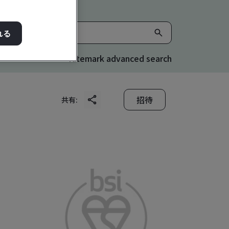
れる
Kitemark advanced search
招待
共有: