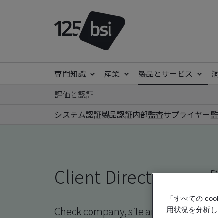
専門知識
産業
製品とサービス
評価と認証
システム認証
製品認証
内部監査
サプライヤー監
Client Directory prof
「すべての c
Check company, site and product certi
用状況を分析し