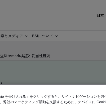
日本 
洞察とメディア
BSIについて
査
Kitemark
検証と妥当性確認
ile
ookie を受け入れる」をクリックすると、サイトナビゲーションを
ficates - Validation and Verification, Japanese an
、弊社のマーケティング活動を支援するために、デバイスに Cooki