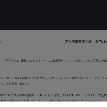
6
個人情報保護方針
利用規
です。公平性とは、皆様への対応やすべての事業運営において公正に、かつ公平に行
。
トシステムに関し、BSI Groupの他部門からコンサルティングを受けているクライア
ィングを提供しません。
国において国家標準化機関（NSB）として活動しています。BSI とそのグループ企
報商品、研修など）を通じて、グローバルの企業の成果を高めるビジネスソリューシ