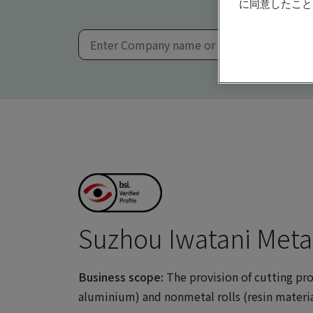
に同意したこと
Suzhou Iwatani Metal
Business scope:
The provision of cutting proc
aluminium) and nonmetal rolls (resin materia