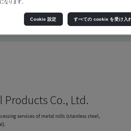
になります。
Cookie 設定
すべての cookie を受け入
 Products Co., Ltd.
essing services of metal rolls (stainless steel,
l).