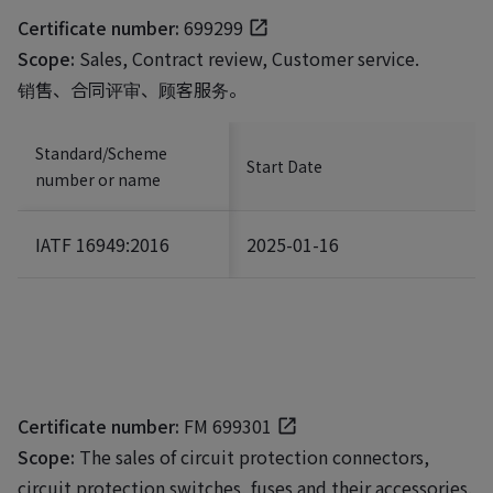
Certificate number:
699299
Scope:
Sales, Contract review, Customer service.
销售、合同评审、顾客服务。
Standard/Scheme
Start Date
number or name
IATF 16949:2016
2025-01-16
Certificate number:
FM 699301
Scope:
The sales of circuit protection connectors,
circuit protection switches, fuses and their accessories.