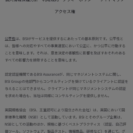
アクセス権
公平性
は、BSIがサービスを提供するにあたっての基本原則です。公平性と
は、皆様への対応やすべての事業運営において公正に、かつ公平に行動する
ことを意味します。それは、意思決定の客観性に影響を及ぼすおそれのある
すべての影響力を排除することを意味します。
認定認証機関であるBSI Assuranceが、同じマネジメントシステムに関し、
BSI Groupの他部門からコンサルティングを受けているクライアントに認証を
与えることはできません。クライアントが同じマネジメントシステムの認証
を求めた場合も、当社は同様にコンサルティングを提供しません。
英国規格協会 （BSI、王室認可により設立された会社）は、英国において国
家標準化機関（NSB）として活動しています。BSI とそのグループ企業は、
NSBとしての活動のほか、規格に基づくベストプラクティス （認証、自己評
価ツール、ソフトウェア、製品テスト、情報商品、研修など）を通じて、グ