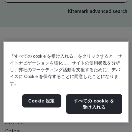
Kitemark advanced search
アップグレード
共有:
「すべての cookie を受け入れる」をクリックすると、サ
イトナビゲーションを強化し、サイトの使用状況を分析
し、弊社のマーケティング活動を支援するために、デバ
Shenzhen Victors Industrial Co., Ltd.
イスに Cookie を保存することに同意したことになりま
Room 503A, Unit B, Building No. 3
す。
Phase I, TianAnYunGu, Biantian Street
Cookie 設定
すべての cookie を
Longgang District
受け入れる
Shenzhen
518129
China