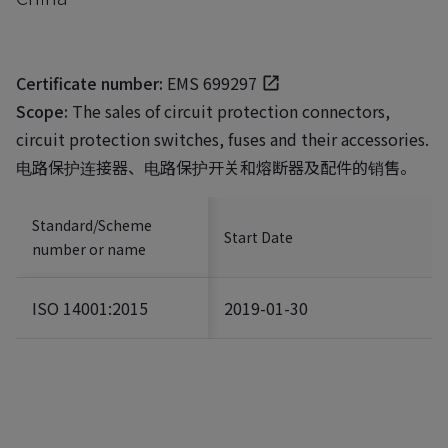
Certificate number:
EMS 699297
Scope:
The sales of circuit protection connectors,
circuit protection switches, fuses and their accessories.
电路保护连接器、电路保护开关和熔断器及配件的销售。
Standard/Scheme
Start Date
number or name
ISO 14001:2015
2019-01-30