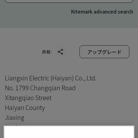
Kitemark advanced search
アップグレード
共有:
Liangxin Electric (Haiyan) Co., Ltd.
No. 1799 Changqian Road
Xitangqiao Street
Haiyan County
Jiaxing
314304
China