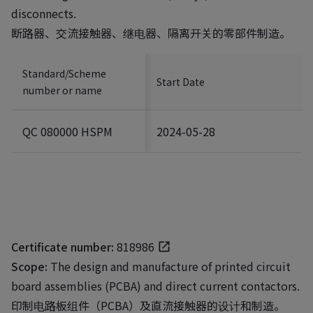
disconnects.
断路器、交流接触器、继电器、隔离开关的零部件制造。
Standard/Scheme
Start Date
number or name
QC 080000 HSPM
2024-05-28
Certificate number:
818986
Scope:
The design and manufacture of printed circuit
board assemblies (PCBA) and direct current contactors.
印制电路板组件（PCBA）及直流接触器的设计和制造。