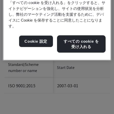
「すべての cookie を受け入れる」をクリックすると、サ
イトナビゲーションを強化し、サイトの使用状況を分析
し、弊社のマーケティング活動を支援するために、デバ
イスに Cookie を保存することに同意したことになりま
Certificate number:
FM 515320
す。
Scope:
The design and manufacturing of medium and
low voltage electrical components and complete sets
Cookie 設定
すべての cookie を
of medium and low voltage switchgear.
受け入れる
中低压电器元件及中低压成套开关设备的设计和制造。
Standard/Scheme
Start Date
number or name
ISO 9001:2015
2007-03-01