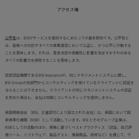
アクセス権
公平性
は、BSIがサービスを提供するにあたっての基本原則です。公平性と
は、皆様への対応やすべての事業運営において公正に、かつ公平に行動する
ことを意味します。それは、意思決定の客観性に影響を及ぼすおそれのある
すべての影響力を排除することを意味します。
認定認証機関であるBSI Assuranceが、同じマネジメントシステムに関し、
BSI Groupの他部門からコンサルティングを受けているクライアントに認証を
与えることはできません。クライアントが同じマネジメントシステムの認証
を求めた場合も、当社は同様にコンサルティングを提供しません。
英国規格協会 （BSI、王室認可により設立された会社）は、英国において国
家標準化機関（NSB）として活動しています。BSI とそのグループ企業は、
NSBとしての活動のほか、規格に基づくベストプラクティス （認証、自己評
価ツール、ソフトウェア、製品テスト、情報商品、研修など）を通じて、グ