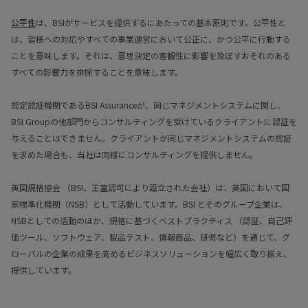
公平性
は、BSIがサービスを提供するにあたっての基本原則です。公平性と
は、皆様への対応やすべての事業運営において公正に、かつ公平に行動する
ことを意味します。それは、意思決定の客観性に影響を及ぼすおそれのある
すべての影響力を排除することを意味します。
認定認証機関であるBSI Assuranceが、同じマネジメントシステムに関し、
BSI Groupの他部門からコンサルティングを受けているクライアントに認証を
与えることはできません。クライアントが同じマネジメントシステムの認証
を求めた場合も、当社は同様にコンサルティングを提供しません。
英国規格協会 （BSI、王室認可により設立された会社）は、英国において国
家標準化機関（NSB）として活動しています。BSI とそのグループ企業は、
NSBとしての活動のほか、規格に基づくベストプラクティス （認証、自己評
価ツール、ソフトウェア、製品テスト、情報商品、研修など）を通じて、グ
ローバルの企業の成果を高めるビジネスソリューションを幅広く取り揃え、
提供しています。