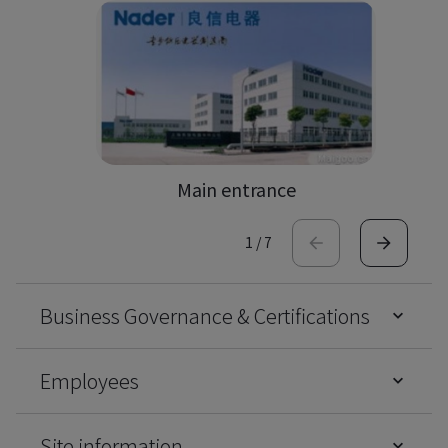
Main entrance
1
/
7
Business Governance & Certifications
Employees
Site information