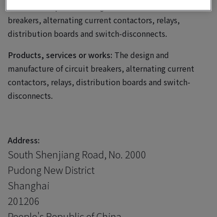
Business scope:
The design and manufacture of circuit
breakers, alternating current contactors, relays,
distribution boards and switch-disconnects.
Products, services or works:
The design and
manufacture of circuit breakers, alternating current
contactors, relays, distribution boards and switch-
disconnects.
Address:
South Shenjiang Road, No. 2000
Pudong New District
Shanghai
201206
People's Republic of China