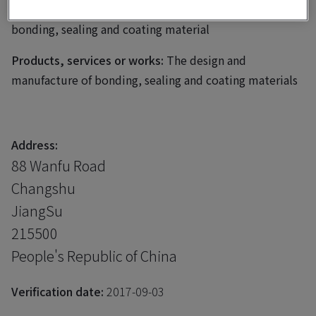
Business scope:
The design and manufacture of
bonding, sealing and coating material
Products, services or works:
The design and
manufacture of bonding, sealing and coating materials
Address:
88 Wanfu Road
Changshu
JiangSu
215500
People's Republic of China
Verification date:
2017-09-03