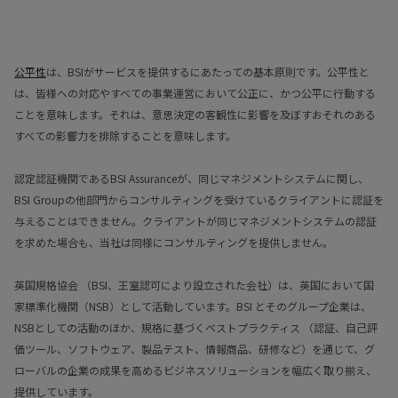
公平性
は、BSIがサービスを提供するにあたっての基本原則です。公平性と
は、皆様への対応やすべての事業運営において公正に、かつ公平に行動する
ことを意味します。それは、意思決定の客観性に影響を及ぼすおそれのある
すべての影響力を排除することを意味します。
認定認証機関であるBSI Assuranceが、同じマネジメントシステムに関し、
BSI Groupの他部門からコンサルティングを受けているクライアントに認証を
与えることはできません。クライアントが同じマネジメントシステムの認証
を求めた場合も、当社は同様にコンサルティングを提供しません。
英国規格協会 （BSI、王室認可により設立された会社）は、英国において国
家標準化機関（NSB）として活動しています。BSI とそのグループ企業は、
NSBとしての活動のほか、規格に基づくベストプラクティス （認証、自己評
価ツール、ソフトウェア、製品テスト、情報商品、研修など）を通じて、グ
ローバルの企業の成果を高めるビジネスソリューションを幅広く取り揃え、
提供しています。