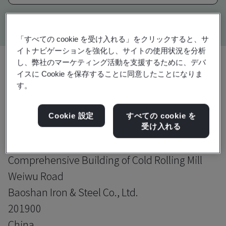
Kitemark advanced search
「すべての cookie を受け入れる」をクリックすると、サ
イトナビゲーションを強化し、サイトの使用状況を分析
し、弊社のマーケティング活動を支援するために、デバ
イスに Cookie を保存することに同意したことになりま
アップグレード
共有:
す。
Cookie 設定
すべての cookie を
SHANGHAI BAOSTEEL NOVA AUTOMOTIVE
受け入れる
STEEL SHEETS CO., LTD.
Comprehensive Building of Cold Rolling Mill
Weiwu Road
Baoshan Iron & Steel Co., Ltd.
201900
China