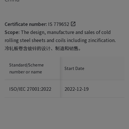
Certificate number:
IS 779652
Scope:
The design, manufacture and sales of cold
rolling steel sheets and coils including zincification.
冷轧板卷含镀锌的设计、制造和销售。
Standard/Scheme
Start Date
number or name
ISO/IEC 27001:2022
2022-12-19