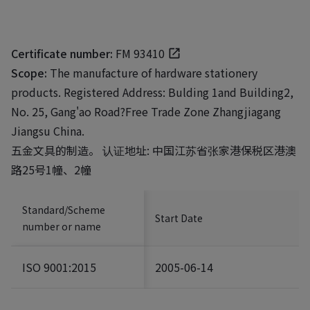
Certificate number:
FM 93410
Scope:
The manufacture of hardware stationery
products. Registered Address: Bulding 1and Building2,
No. 25, Gang'ao Road?Free Trade Zone Zhangjiagang
Jiangsu China.
五金文具的制造。 认证地址: 中国江苏省张家港保税区港澳
路25号1幢、2幢
Standard/Scheme
Start Date
number or name
ISO 9001:2015
2005-06-14