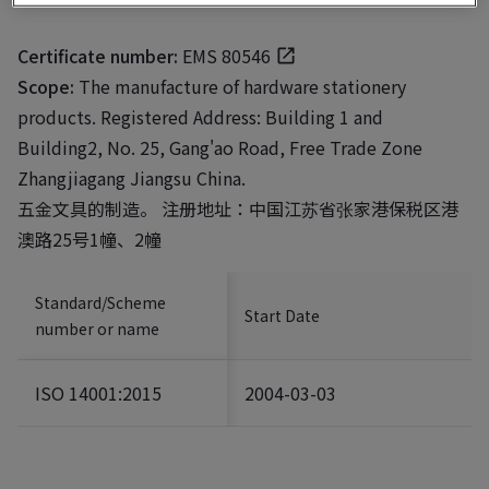
Certificate number:
EMS 80546
Scope:
The manufacture of hardware stationery
products. Registered Address: Building 1 and
Building2, No. 25, Gang'ao Road, Free Trade Zone
Zhangjiagang Jiangsu China.
五金文具的制造。 注册地址：中国江苏省张家港保税区港
澳路25号1幢、2幢
Standard/Scheme
Start Date
number or name
ISO 14001:2015
2004-03-03