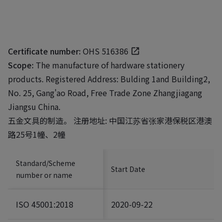
Certificate number:
OHS 516386
Scope:
The manufacture of hardware stationery
products. Registered Address: Bulding 1and Building2,
No. 25, Gang'ao Road, Free Trade Zone Zhangjiagang
Jiangsu China.
五金文具的制造。 注册地址: 中国江苏省张家港保税区港澳
路25号1幢、2幢
Standard/Scheme
Start Date
number or name
ISO 45001:2018
2020-09-22