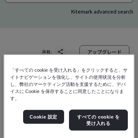
Kitemark advanced search
アップグレード
共有:
「すべての cookie を受け入れる」をクリックすると、サ
ShuenDer Stationery(Jiangsu) Co.,Ltd.
イトナビゲーションを強化し、サイトの使用状況を分析
し、弊社のマーケティング活動を支援するために、デバ
No.2,Shanghai Road
イスに Cookie を保存することに同意したことになりま
Free Trade Zone
す。
Zhangjiagang
215634
Cookie 設定
すべての cookie を
受け入れる
China