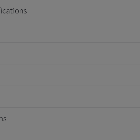
ications
ns