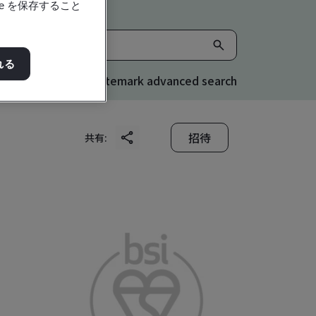
e を保存すること
れる
Kitemark advanced search
招待
共有: