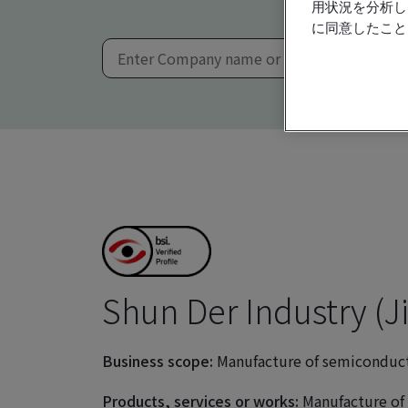
用状況を分析し
に同意したこと
Shun Der Industry (Ji
Business scope:
Manufacture of semiconducto
Products, services or works:
Manufacture of 