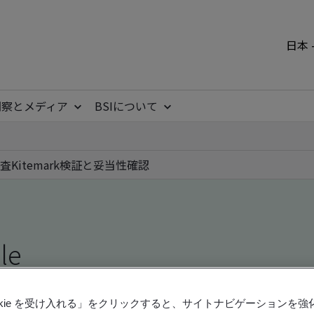
日本 
洞察とメディア
BSIについて
査
Kitemark
検証と妥当性確認
ile
ficates - Validation and Verification, Japanese an
ookie を受け入れる」をクリックすると、サイトナビゲーションを