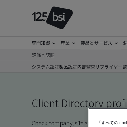
専門知識
産業
製品とサービス
評価と認証
システム認証
製品認証
内部監査
サプライヤー監
Client Directory prof
Check company, site and product certi
「すべての c