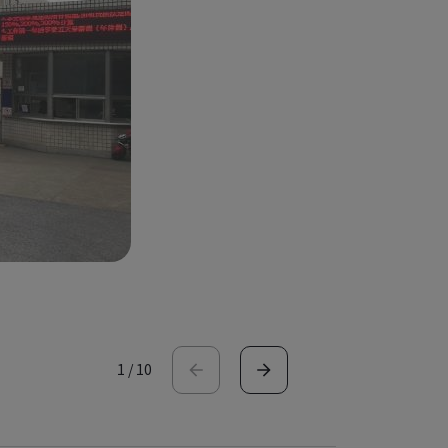
1
/
10