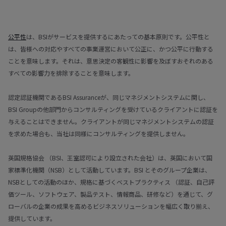
公平性
は、BSIがサービスを提供するにあたっての基本原則です。公平性と
は、皆様への対応やすべての事業運営において公正に、かつ公平に行動する
ことを意味します。それは、意思決定の客観性に影響を及ぼすおそれのある
すべての影響力を排除することを意味します。
認定認証機関であるBSI Assuranceが、同じマネジメントシステムに関し、
BSI Groupの他部門からコンサルティングを受けているクライアントに認証を
与えることはできません。クライアントが同じマネジメントシステムの認証
を求めた場合も、当社は同様にコンサルティングを提供しません。
英国規格協会 （BSI、王室認可により設立された会社）は、英国において国
家標準化機関（NSB）として活動しています。BSI とそのグループ企業は、
NSBとしての活動のほか、規格に基づくベストプラクティス （認証、自己評
価ツール、ソフトウェア、製品テスト、情報商品、研修など）を通じて、グ
ローバルの企業の成果を高めるビジネスソリューションを幅広く取り揃え、
提供しています。