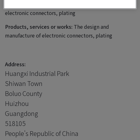
Business scope:
The design and manufacture of
electronic connectors, plating
Products, services or works:
The design and
manufacture of electronic connectors, plating
Address:
Huangxi Industrial Park
Shiwan Town
Boluo County
Huizhou
Guangdong
518105
People's Republic of China