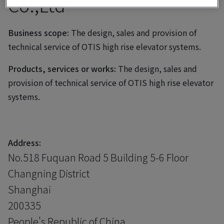
Co.,Ltd
Business scope:
The design, sales and provision of
technical service of OTIS high rise elevator systems.
Products, services or works:
The design, sales and
provision of technical service of OTIS high rise elevator
systems.
Address:
No.518 Fuquan Road 5 Building 5-6 Floor
Changning District
Shanghai
200335
People's Republic of China