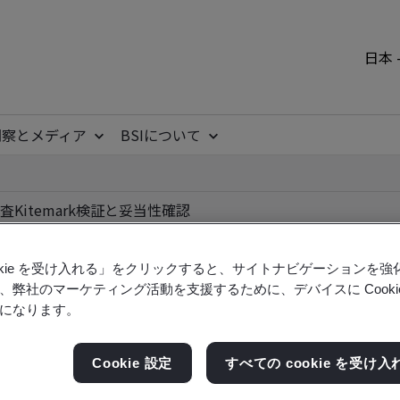
日本 
洞察とメディア
BSIについて
査
Kitemark
検証と妥当性確認
ookie を受け入れる」をクリックすると、サイトナビゲーションを
、弊社のマーケティング活動を支援するために、デバイスに Cooki
ile
になります。
Cookie 設定
すべての cookie を受け入
ficates - Validation and Verification, Japanese an