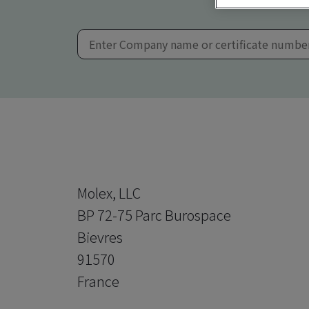
Molex, LLC
BP 72-75 Parc Burospace
Bievres
91570
France