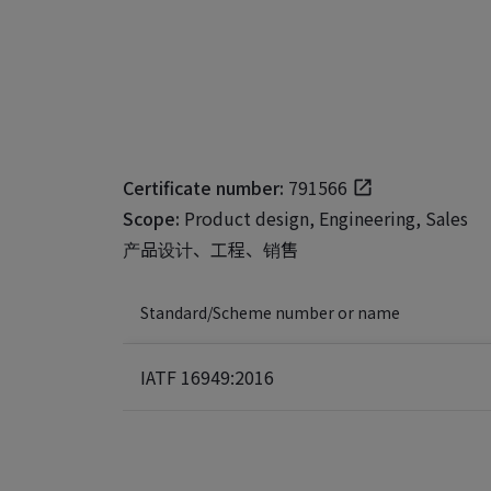
Certificate number:
791566
Scope:
Product design, Engineering, Sales
产品设计、工程、销售
Standard/Scheme number or name
IATF 16949:2016