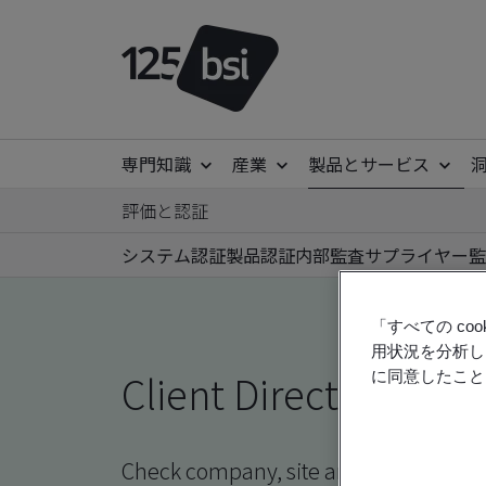
専門知識
産業
製品とサービス
評価と認証
システム認証
製品認証
内部監査
サプライヤー監
「すべての c
用状況を分析し
Client Directory prof
に同意したこと
Check company, site and product certi