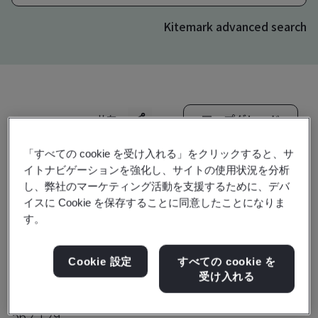
Kitemark advanced search
アップグレード
共有:
「すべての cookie を受け入れる」をクリックすると、サ
イトナビゲーションを強化し、サイトの使用状況を分析
Molex (India) Private Limited
し、弊社のマーケティング活動を支援するために、デバ
Plot No.61-P,62 & 63
イスに Cookie を保存することに同意したことになりま
す。
Bengaluru Aerospace Park Industrial Area
Dummanahalli Village, Jala Hobli,
Cookie 設定
すべての cookie を
Bengaluru North Taluk
受け入れる
Bangalore
562 129