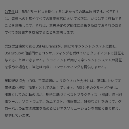
公平性
は、BSIがサービスを提供するにあたっての基本原則です。公平性と
は、皆様への対応やすべての事業運営において公正に、かつ公平に行動する
ことを意味します。それは、意思決定の客観性に影響を及ぼすおそれのある
すべての影響力を排除することを意味します。
認定認証機関であるBSI Assuranceが、同じマネジメントシステムに関し、
BSI Groupの他部門からコンサルティングを受けているクライアントに認証を
与えることはできません。クライアントが同じマネジメントシステムの認証
を求めた場合も、当社は同様にコンサルティングを提供しません。
英国規格協会 （BSI、王室認可により設立された会社）は、英国において国
家標準化機関（NSB）として活動しています。BSI とそのグループ企業は、
NSBとしての活動のほか、規格に基づくベストプラクティス （認証、自己評
価ツール、ソフトウェア、製品テスト、情報商品、研修など）を通じて、グ
ローバルの企業の成果を高めるビジネスソリューションを幅広く取り揃え、
提供しています。