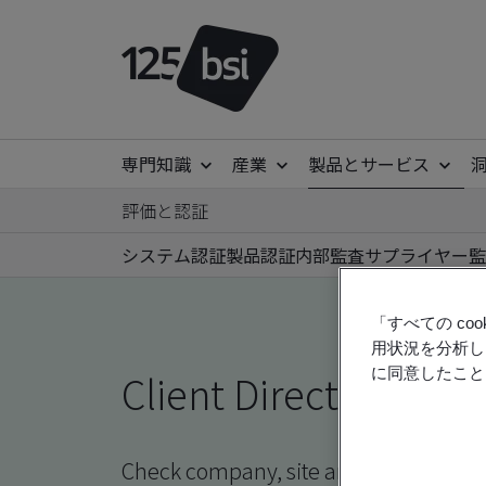
専門知識
産業
製品とサービス
評価と認証
システム認証
製品認証
内部監査
サプライヤー監
「すべての c
用状況を分析し
に同意したこと
Client Directory prof
Check company, site and product certi