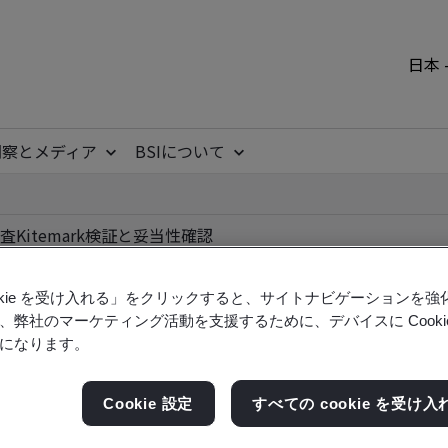
日本 
洞察とメディア
BSIについて
査
Kitemark
検証と妥当性確認
ookie を受け入れる」をクリックすると、サイトナビゲーションを
、弊社のマーケティング活動を支援するために、デバイスに Cooki
になります。
ile
Cookie 設定
すべての cookie を受け入
ficates - Validation and Verification, Japanese an