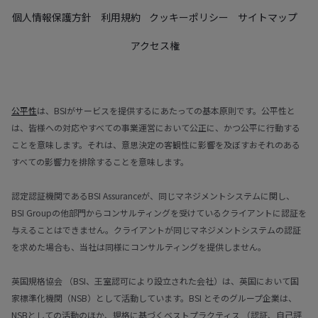
個人情報保護方針
利用規約
クッキーポリシー
サイトマップ
アクセス権
公平性
は、BSIがサービスを提供するにあたっての基本原則です。公平性と
は、皆様への対応やすべての事業運営において公正に、かつ公平に行動する
ことを意味します。それは、意思決定の客観性に影響を及ぼすおそれのある
すべての影響力を排除することを意味します。
認定認証機関であるBSI Assuranceが、同じマネジメントシステムに関し、
BSI Groupの他部門からコンサルティングを受けているクライアントに認証を
与えることはできません。クライアントが同じマネジメントシステムの認証
を求めた場合も、当社は同様にコンサルティングを提供しません。
英国規格協会 （BSI、王室認可により設立された会社）は、英国において国
家標準化機関（NSB）として活動しています。BSI とそのグループ企業は、
NSBとしての活動のほか、規格に基づくベストプラクティス （認証、自己評