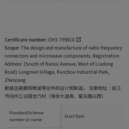
Certificate number:
OHS 759810
Scope:
The design and manufacture of radio frequency
connectors and microwave components. Registration
Address: (South of Nanxu Avenue, West of Liudong
Road) Longmen Village, Runzhou Industrial Park,
Zhenjiang
射频连接器和微波零组件的设计和制造。 注册地址：镇江
市润州工业园龙门村（南徐大道南、留东路以西）
Standard/Scheme
Start Date
number or name