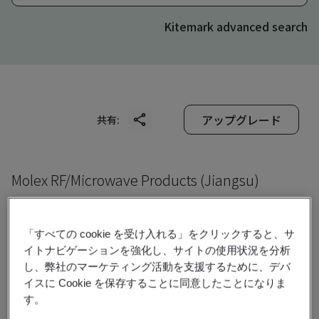
Kitemark advanced search
アップグレード
共有:
Molex RF/Microwave Products (Jiangsu)
Co., Ltd.
No. 569, Nanxu Avenue
「すべての cookie を受け入れる」をクリックすると、サ
Runzhou Industrial Park
イトナビゲーションを強化し、サイトの使用状況を分析
Zhenjiang
し、弊社のマーケティング活動を支援するために、デバ
イスに Cookie を保存することに同意したことになりま
212002
す。
China