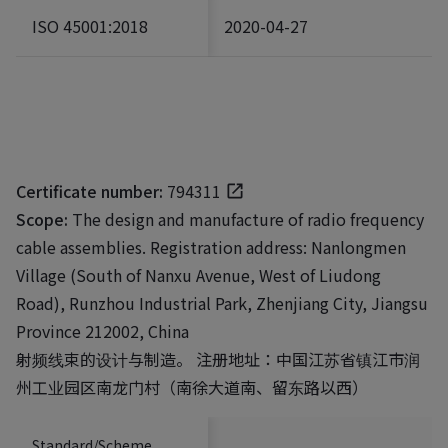
ISO 45001:2018
2020-04-27
Certificate number:
794311
Scope:
The design and manufacture of radio frequency
cable assemblies. Registration address: Nanlongmen
Village (South of Nanxu Avenue, West of Liudong
Road), Runzhou Industrial Park, Zhenjiang City, Jiangsu
Province 212002, China
射频线束的设计与制造。 注册地址：中国江苏省镇江市润
州工业园区南龙门村（南徐大道南、留东路以西）
Standard/Scheme