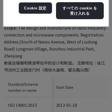
Cookie 設定
すべての cookie を
受け入れる
Certificate number:
EMS 759808
Scope:
The design and manufacture of radio frequency
connectors and microwave components. Registration
Address:(South of Nanxu Avenue, West of Liudong
Road) Longmen Village, Runzhou Industrial Park,
Zhenjiang
射频连接器和微波零组件的设计和制造。 注册地址：镇江
市润州工业园龙门村（南徐大道南、留东路以西）
Standard/Scheme
Start Date
number or name
ISO 14001:2015
2012-01-18