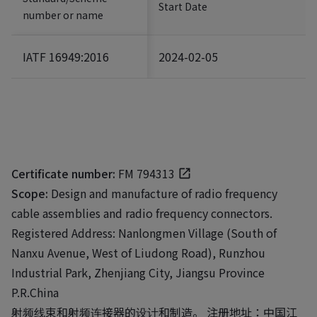
Start Date
number or name
IATF 16949:2016
2024-02-05
Certificate number:
FM 794313
Scope:
Design and manufacture of radio frequency
cable assemblies and radio frequency connectors.
Registered Address: Nanlongmen Village (South of
Nanxu Avenue, West of Liudong Road), Runzhou
Industrial Park, Zhenjiang City, Jiangsu Province
P.R.China
射频线束和射频连接器的设计和制造。 注册地址：中国江