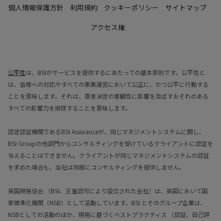
個人情報保護方針
利用規約
クッキーポリシー
サイトマップ
アクセス権
公平性
は、BSIがサービスを提供するにあたっての基本原則です。公平性と
は、皆様への対応やすべての事業運営において公正に、かつ公平に行動する
ことを意味します。それは、意思決定の客観性に影響を及ぼすおそれのある
すべての影響力を排除することを意味します。
認定認証機関であるBSI Assuranceが、同じマネジメントシステムに関し、
BSI Groupの他部門からコンサルティングを受けているクライアントに認証を
与えることはできません。クライアントが同じマネジメントシステムの認証
を求めた場合も、当社は同様にコンサルティングを提供しません。
英国規格協会 （BSI、王室認可により設立された会社）は、英国において国
家標準化機関（NSB）として活動しています。BSI とそのグループ企業は、
NSBとしての活動のほか、規格に基づくベストプラクティス （認証、自己評