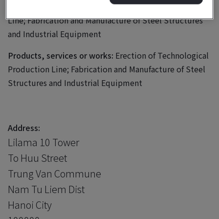
Business scope:
Erection of Technological Production
Line; Fabrication and Manufacture of Steel Structures
and Industrial Equipment
Products, services or works:
Erection of Technological
Production Line; Fabrication and Manufacture of Steel
Structures and Industrial Equipment
Address:
Lilama 10 Tower
To Huu Street
Trung Van Commune
Nam Tu Liem Dist
Hanoi City