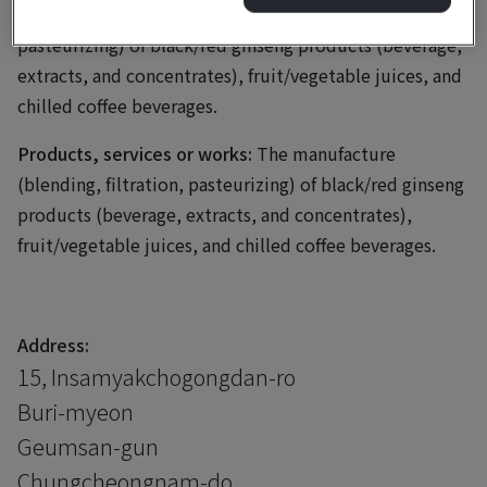
Business scope:
The manufacture (blending, filtration,
pasteurizing) of black/red ginseng products (beverage,
extracts, and concentrates), fruit/vegetable juices, and
chilled coffee beverages.
Products, services or works:
The manufacture
(blending, filtration, pasteurizing) of black/red ginseng
products (beverage, extracts, and concentrates),
fruit/vegetable juices, and chilled coffee beverages.
Address:
15, Insamyakchogongdan-ro
Buri-myeon
Geumsan-gun
Chungcheongnam-do