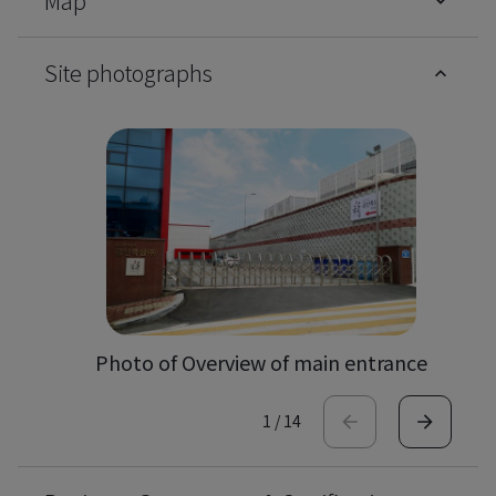
Map
Site photographs
Photo of Overview of main entrance
1
/
14