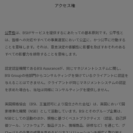
アクセス権
公平性
は、BSIがサービスを提供するにあたっての基本原則です。公平性と
は、皆様への対応やすべての事業運営において公正に、かつ公平に行動する
ことを意味します。それは、意思決定の客観性に影響を及ぼすおそれのある
すべての影響力を排除することを意味します。
認定認証機関であるBSI Assuranceが、同じマネジメントシステムに関し、
BSI Groupの他部門からコンサルティングを受けているクライアントに認証を
与えることはできません。クライアントが同じマネジメントシステムの認証
を求めた場合も、当社は同様にコンサルティングを提供しません。
英国規格協会 （BSI、王室認可により設立された会社）は、英国において国
家標準化機関（NSB）として活動しています。BSI とそのグループ企業は、
NSBとしての活動のほか、規格に基づくベストプラクティス （認証、自己評
価ツール、ソフトウェア、製品テスト、情報商品、研修など）を通じて、グ
ローバルの企業の成果を高めるビジネスソリューションを幅広く取り揃え、