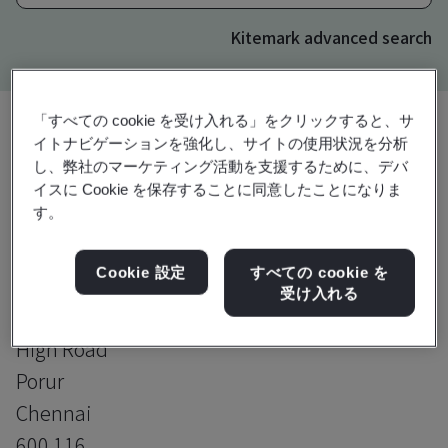
Kitemark advanced search
「すべての cookie を受け入れる」をクリックすると、サ
イトナビゲーションを強化し、サイトの使用状況を分析
アップグレード
し、弊社のマーケティング活動を支援するために、デバ
共有:
イスに Cookie を保存することに同意したことになりま
す。
Genpact India Private Limited
Cookie 設定
すべての cookie を
6th Floor, Campus-10, Unit 601 & 602
受け入れる
RMZ-One Paramount, Mount Poonamallee
High Road
Porur
Chennai
600 116