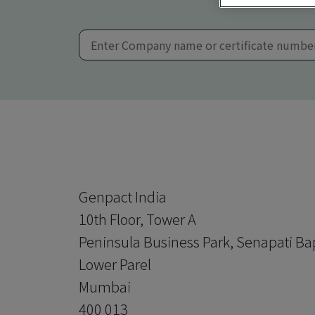
Genpact India
10th Floor, Tower A
Peninsula Business Park, Senapati Ba
Lower Parel
Mumbai
400 013