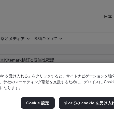
日本 
洞察とメディア
BSIについて
査
Kitemark
検証と妥当性確認
ookie を受け入れる」をクリックすると、サイトナビゲーションを
、弊社のマーケティング活動を支援するために、デバイスに Cooki
になります。
ile
Cookie 設定
すべての cookie を受け入
ficates - Validation and Verification, Japanese an