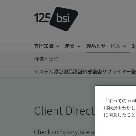
専門知識
産業
製品とサービス
評価と認証
システム認証
製品認証
内部監査
サプライヤー監
「すべての c
Client Directory prof
用状況を分析し
に同意したこと
Check company, site and product certi