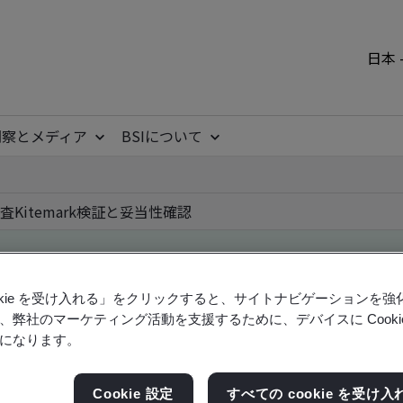
日本 
洞察とメディア
BSIについて
査
Kitemark
検証と妥当性確認
ookie を受け入れる」をクリックすると、サイトナビゲーションを
ile
、弊社のマーケティング活動を支援するために、デバイスに Cooki
になります。
ficates - Validation and Verification, Japanese an
Cookie 設定
すべての cookie を受け入