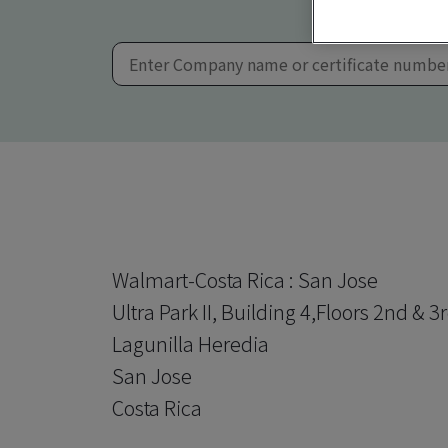
Walmart-Costa Rica : San Jose
Ultra Park II, Building 4,Floors 2nd & 3r
Lagunilla Heredia
San Jose
Costa Rica