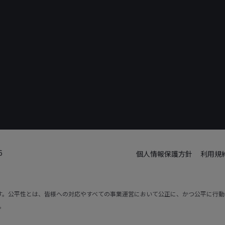
6
個人情報保護方針
利用規
です。公平性とは、皆様への対応やすべての事業運営において公正に、かつ公平に行
。