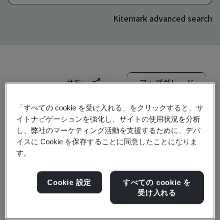
Kitemark advanced search
アップグレード
共有:
「すべての cookie を受け入れる」をクリックすると、サ
イトナビゲーションを強化し、サイトの使用状況を分析
Genpact
し、弊社のマーケティング活動を支援するために、デバ
11/F Vector 2 bldg.,
イスに Cookie を保存することに同意したことになりま
Northgate Cyberzone
す。
Alabang
Cookie 設定
すべての cookie を
Muntinlupa City
受け入れる
Philippines