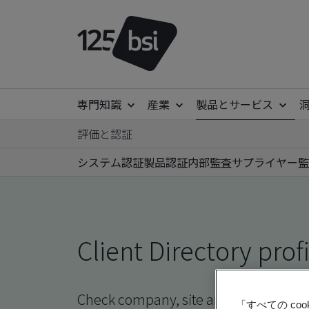
専門知識
産業
製品とサービス
評価と認証
システム認証
製品認証
内部監査
サプライヤー監
Client Directory prof
Check company, site and product certi
「すべての c