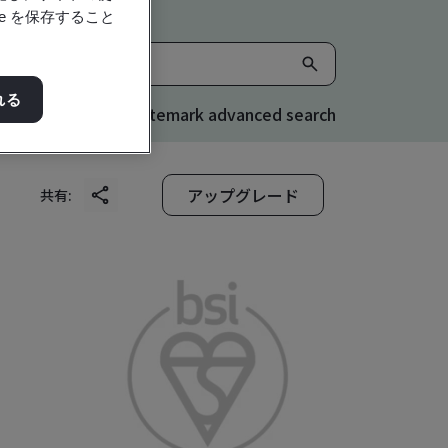
e を保存すること
れる
Kitemark advanced search
アップグレード
共有: