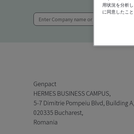
用状況を分析し
に同意したこと
Genpact
HERMES BUSINESS CAMPUS,
5-7 Dimitrie Pompeiu Blvd, Building A
020335 Bucharest,
Romania