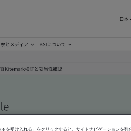
日本 
洞察とメディア
BSIについて
査
Kitemark
検証と妥当性確認
ile
ficates - Validation and Verification, Japanese an
ookie を受け入れる」をクリックすると、サイトナビゲーションを