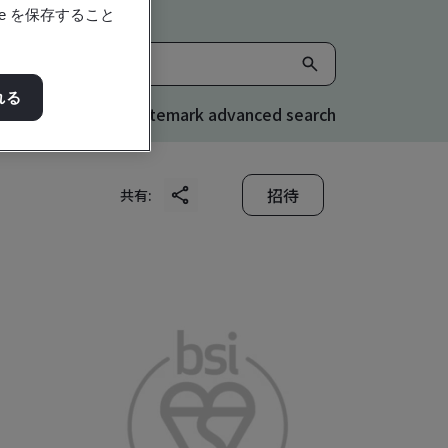
e を保存すること
れる
Kitemark advanced search
招待
共有: