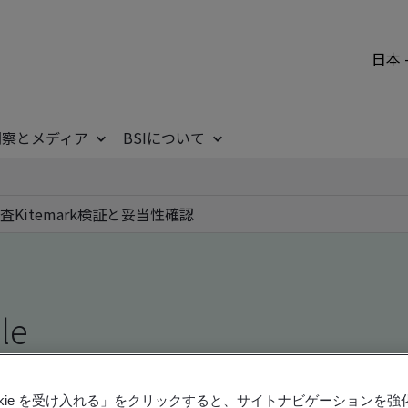
日本 
洞察とメディア
BSIについて
査
Kitemark
検証と妥当性確認
ile
ficates - Validation and Verification, Japanese an
ookie を受け入れる」をクリックすると、サイトナビゲーションを