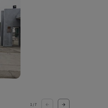
1
/
7