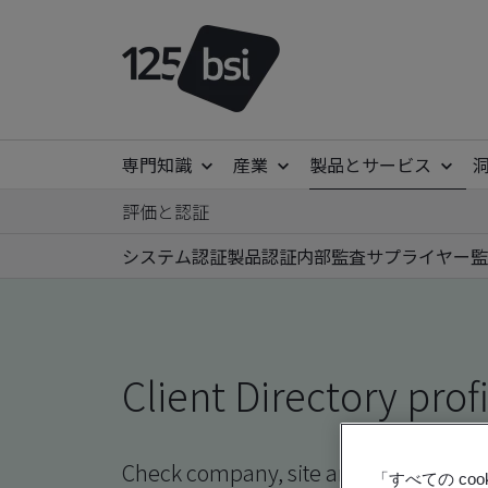
専門知識
産業
製品とサービス
評価と認証
システム認証
製品認証
内部監査
サプライヤー監
Client Directory prof
Check company, site and product certi
「すべての c