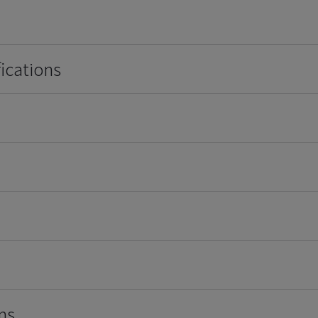
ications
ns