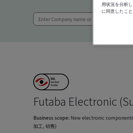
用状況を分析し
に同意したこと
Futaba Electronic (Su
Business scope:
New electronic componen
加工, 销售)