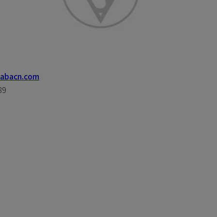
tabacn.com
89