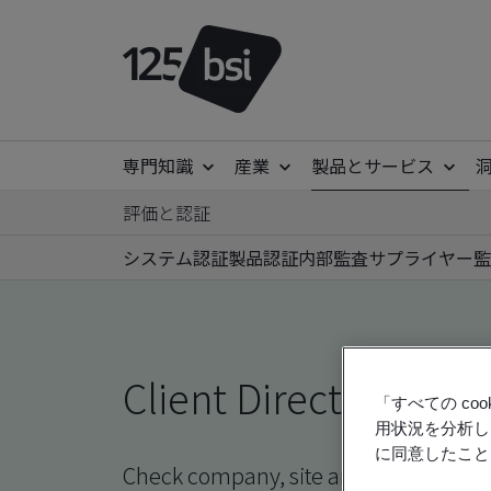
専門知識
産業
製品とサービス
評価と認証
システム認証
製品認証
内部監査
サプライヤー監
Client Directory prof
「すべての c
用状況を分析し
に同意したこと
Check company, site and product certi