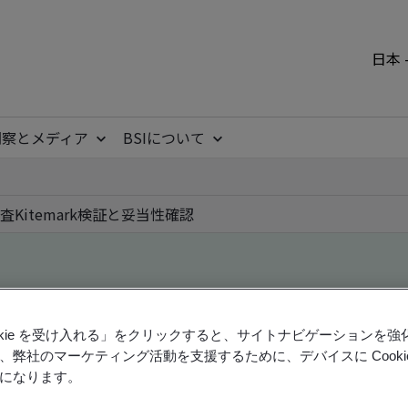
日本 
洞察とメディア
BSIについて
査
Kitemark
検証と妥当性確認
ile
ookie を受け入れる」をクリックすると、サイトナビゲーションを
、弊社のマーケティング活動を支援するために、デバイスに Cooki
になります。
ficates - Validation and Verification, Japanese an