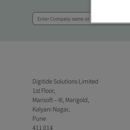
Digitide Solutions Limited
1st Floor,
Marisoft – III, Marigold,
Kalyani Nagar,
Pune
411 014