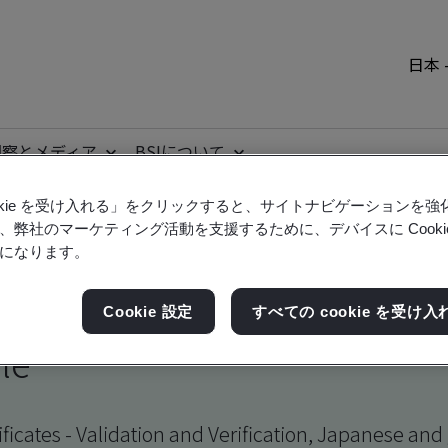
日本 
洞察とメディア
BSIについて
ookie を受け入れる」をクリックすると、サイトナビゲーションを
、弊社のマーケティング活動を支援するために、デバイスに Cooki
査
Kitemark
検証と妥当性確認
になります。
Cookie 設定
すべての cookie を受け入
ile
ficates - Validation and Verification, Japanese an