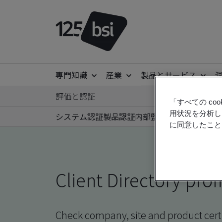
専門知識
産業
製品とサービス
評価と認証
「すべての c
用状況を分析し
システム認証
製品認証
内部監査
サプライヤー監
に同意したこと
Client Directory prof
Check company, site and product certi