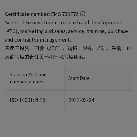
Certificate number:
EMS 733776
Scope:
The investment, research and development
(ATC), marketing and sales, service, training, purchase
and contractor management.
应用于投资、研发（ATC）、销售、服务、培训、采购、供
应商管理的责任关怀和环境管理体系。
Standard/Scheme
Start Date
number or name
ISO 14001:2015
2021-03-24