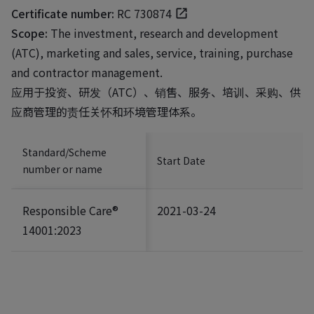
Certificate number:
RC 730874
Scope:
The investment, research and development
(ATC), marketing and sales, service, training, purchase
and contractor management.
应用于投资、研发（ATC）、销售、服务、培训、采购、供
应商管理的责任关怀和环境管理体系。
Standard/Scheme
Start Date
number or name
Responsible Care®
2021-03-24
14001:2023