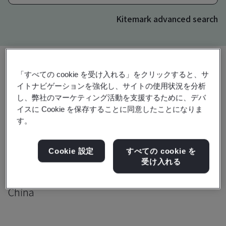
Kitemark advanced search
「すべての cookie を受け入れる」をクリックすると、サ
アップグレード
共有:
イトナビゲーションを強化し、サイトの使用状況を分析
し、弊社のマーケティング活動を支援するために、デバ
イスに Cookie を保存することに同意したことになりま
す。
Cabot (China) Limited
No. 558 Shuangbai Road
Cookie 設定
すべての cookie を
Minhang District
受け入れる
201108
China