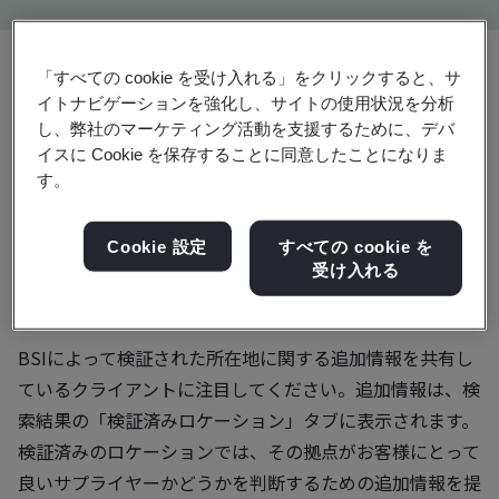
「すべての cookie を受け入れる」をクリックすると、サ
イトナビゲーションを強化し、サイトの使用状況を分析
BSI認証および検証ディレ
し、弊社のマーケティング活動を支援するために、デバ
イスに Cookie を保存することに同意したことになりま
クトリ
す。
BSI認証および検証ディレクトリを使用して、BSI発行の
Cookie 設定
すべての cookie を
受け入れる
認証またはサイト検証を検証し、BSIクライアントが保有
する認証および検証の詳細をご覧ください。
BSIによって検証された所在地に関する追加情報を共有し
ているクライアントに注目してください。追加情報は、検
索結果の「検証済みロケーション」タブに表示されます。
検証済みのロケーションでは、その拠点がお客様にとって
良いサプライヤーかどうかを判断するための追加情報を提