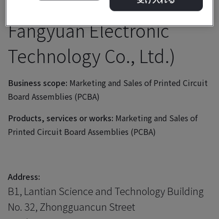
Co., Ltd. (Beijing Kunbo
Fangyuan Electronic
Technology Co., Ltd.)
Business scope:
Marketing and Sales of Printed Circuit
Board Assemblies (PCBA)
Products, services or works:
Marketing and Sales of
Printed Circuit Board Assemblies (PCBA)
Address:
B1, Lantian Science and Technology Building
No. 32, Zhongguancun Street