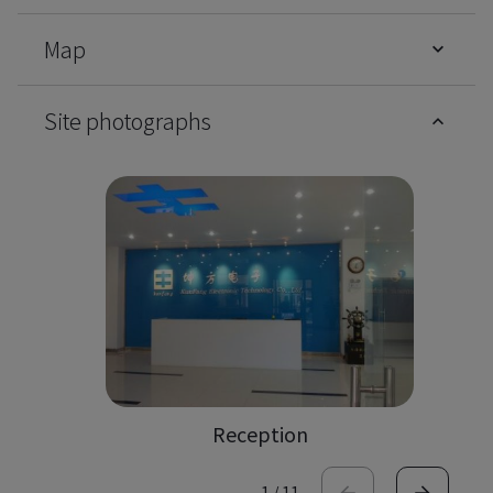
Map
Site photographs
F
Reception
1
/
11