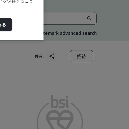
e を保存すること
れる
Kitemark advanced search
招待
共有: