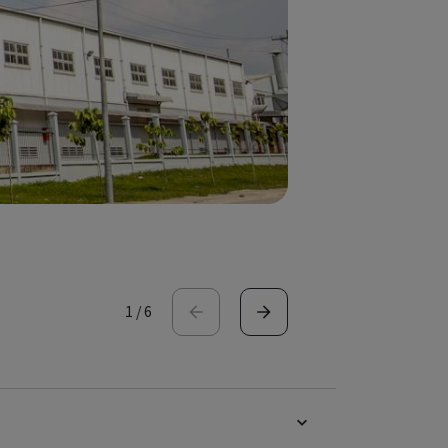
1
/
6