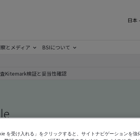
日本 
洞察とメディア
BSIについて
査
Kitemark
検証と妥当性確認
ile
ookie を受け入れる」をクリックすると、サイトナビゲーションを
ficates - Validation and Verification, Japanese an