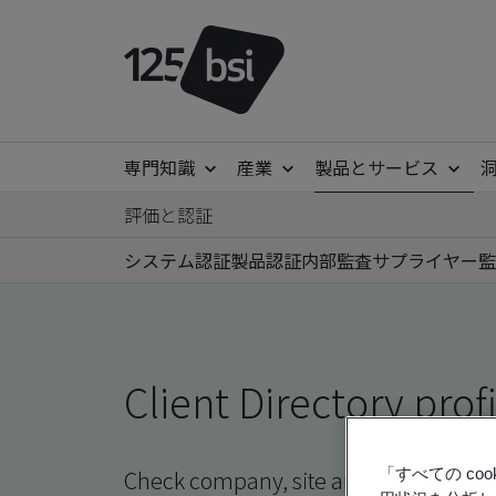
専門知識
産業
製品とサービス
評価と認証
システム認証
製品認証
内部監査
サプライヤー監
Client Directory prof
「すべての c
Check company, site and product certi