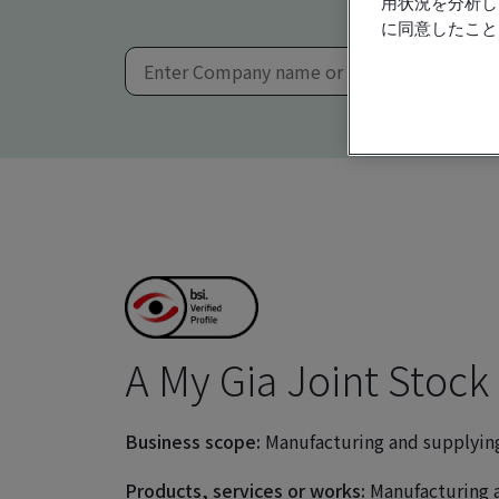
用状況を分析し
に同意したこと
A My Gia Joint Stoc
Business scope:
Manufacturing and supplying
Products, services or works:
Manufacturing a