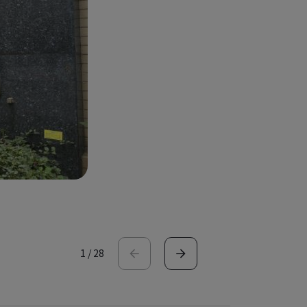
1
/
28