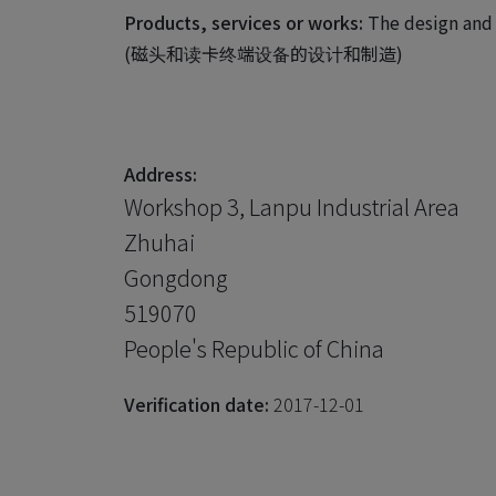
Products, services or works:
The design and 
(磁头和读卡终端设备的设计和制造)
Address:
Workshop 3, Lanpu Industrial Area
Zhuhai
Gongdong
519070
People's Republic of China
Verification date:
2017-12-01