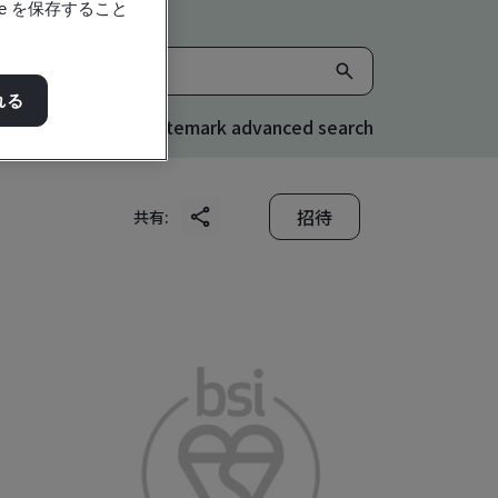
e を保存すること
れる
Kitemark advanced search
招待
共有: