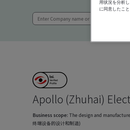
用状況を分析し
に同意したこと
Apollo (Zhuhai) Elect
Business scope:
The design and manufactur
终端设备的设计和制造)