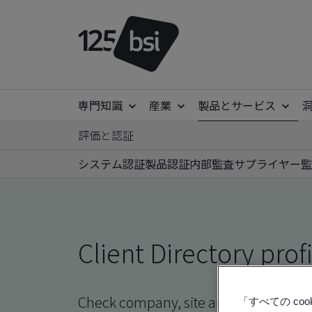
専門知識
産業
製品とサービス
評価と認証
システム認証
製品認証
内部監査
サプライヤー監
Client Directory prof
Check company, site and product certi
「すべての c