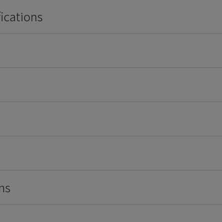
ications
ns