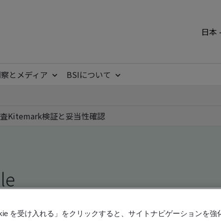
日本 
洞察とメディア
BSIについて
査
Kitemark
検証と妥当性確認
ile
ficates - Validation and Verification, Japanese an
ookie を受け入れる」をクリックすると、サイトナビゲーションを