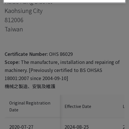
Hsiao Kang District
Kaohsiung City
812006
Taiwan
Certificate Number:
OHS 86029
Scope:
The manufacture, installation and repairing of
machinery. [Previously certified to BS OHSAS
18001:2007 since 2004-09-10]
機械之製造、安裝及維護
Original Registration
Effective Date
Las
Date
2020-07-27
2024-08-25
20