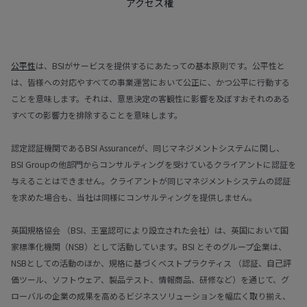
アクセス権
公平性
は、BSIがサービスを提供するにあたっての基本原則です。公平性と
は、皆様への対応やすべての事業運営において公正に、かつ公平に行動する
ことを意味します。それは、意思決定の客観性に影響を及ぼすおそれのある
すべての影響力を排除することを意味します。
認定認証機関であるBSI Assuranceが、同じマネジメントシステムに関し、
BSI Groupの他部門からコンサルティングを受けているクライアントに認証を
与えることはできません。クライアントが同じマネジメントシステムの認証
を求めた場合も、当社は同様にコンサルティングを提供しません。
英国規格協会 （BSI、王室認可により設立された会社）は、英国において国
家標準化機関（NSB）として活動しています。BSI とそのグループ企業は、
NSBとしての活動のほか、規格に基づくベストプラクティス （認証、自己評
価ツール、ソフトウェア、製品テスト、情報商品、研修など）を通じて、グ
ローバルの企業の成果を高めるビジネスソリューションを幅広く取り揃え、