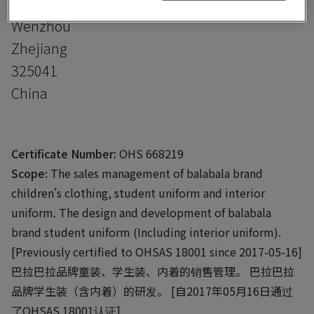
Ouhai District
Wenzhou
Zhejiang
325041
China
Certificate Number:
OHS 668219
Scope:
The sales management of balabala brand
children's clothing, student uniform and interior
uniform. The design and development of balabala
brand student uniform (Including interior uniform).
[Previously certified to OHSAS 18001 since 2017-05-16]
巴拉巴拉品牌童装、学生装、内着的销售管理。 巴拉巴拉
品牌学生装（含内着）的研发。 [自2017年05月16日通过
了OHSAS 18001认证]