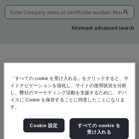
Kitemark advanced search
共有:
「すべての cookie を受け入れる」をクリックすると、サ
イトナビゲーションを強化し、サイトの使用状況を分析
ISO 45001:2018
し、弊社のマーケティング活動を支援するために、デバ
イスに Cookie を保存することに同意したことになりま
す。
Zhejiang Semir Garment Co., Ltd.
Cookie 設定
すべての cookie を
98 Nanhui Road LouQiao Industrial Park
受け入れる