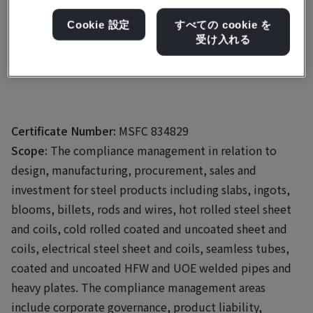
Baoshan District
Shanghai
Cookie 設定
すべての cookie を
受け入れる
201900
China
Certificate Number:
MSFC 834829
Scope:
The compliance management in relation to
design, manufacturing, procurement, sales and
investment for steel products including slabs, ingots,
blooms, billets, rods and wires, hot rolled steel sheet
and coils, cold rolled coated and uncoated sheet and
coils, electrical steel sheet and coils, seamless tubes,
coated and uncoated HFW and UOE welded pipes and
heavy plates. The compliance management areas
include corporate governance, product liability,