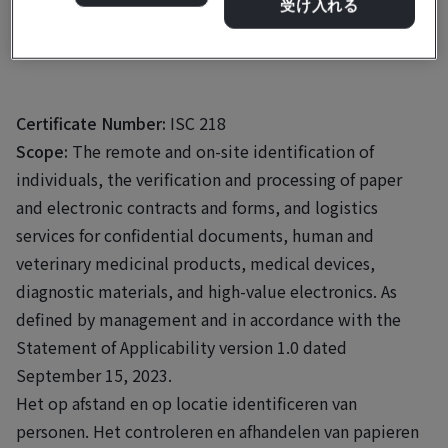
3991 CH Houten
受け入れる
The Netherlands
Certificate Number:
ISC 218
Scope:
The remote and on-site identification of
individuals, the verification and processing of paper
and electronic contracts and forms, and logistics
services for confidential documents, human and
veterinary medicinal products, medical devices,
diagnostic materials, and high-value electronics. As
defined by management and in accordance with the
Statement of Applicability version 1.0 dated
September 15, 2023.
Het op afstand en op locatie identificeren van
personen. Het controleren en afhandelen van papieren