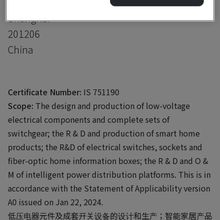
Pudong New District
Shanghai
201206
China
Certificate Number:
IS 751190
Scope:
The design and production of low-voltage
electrical components and complete sets of
switchgear; the R & D and production of smart home
products; the R&D of electrical switches, sockets and
fiber-optic home information boxes; the R & D and O &
M of intelligent power distribution platforms. This is in
accordance with the Statement of Applicability version
A0 issued on Jan 22, 2024.
低压电器元件及成套开关设备的设计和生产；智能家居产品