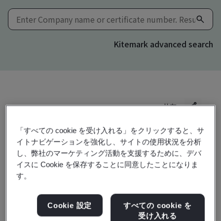
Kitemark advanced search
共有:
「すべての cookie を受け入れる」をクリックすると、サ
イトナビゲーションを強化し、サイトの使用状況を分析
ISO/IEC 27001:2022
し、弊社のマーケティング活動を支援するために、デバ
イスに Cookie を保存することに同意したことになりま
す。
Shanghai Liangxin Electrical Co., Ltd.
No. 2000, South Shenjiang Road
Cookie 設定
すべての cookie を
受け入れる