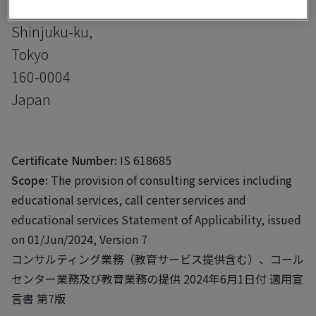
4-27-2 Yotsuya,
Shinjuku-ku,
Tokyo
160-0004
Japan
Certificate Number:
IS 618685
Scope:
The provision of consulting services including
educational services, call center services and
educational services Statement of Applicability, issued
on 01/Jun/2024, Version 7
コンサルティング業務（教育サービス提供含む）、コール
センター業務及び教育業務の提供 2024年6月1日付 適用宣
言書 第7版