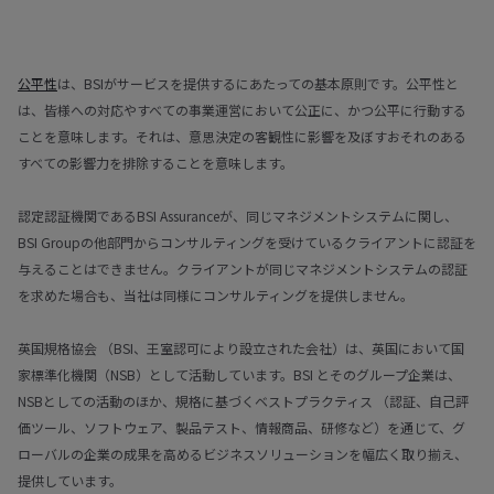
公平性
は、BSIがサービスを提供するにあたっての基本原則です。公平性と
は、皆様への対応やすべての事業運営において公正に、かつ公平に行動する
ことを意味します。それは、意思決定の客観性に影響を及ぼすおそれのある
すべての影響力を排除することを意味します。
認定認証機関であるBSI Assuranceが、同じマネジメントシステムに関し、
BSI Groupの他部門からコンサルティングを受けているクライアントに認証を
与えることはできません。クライアントが同じマネジメントシステムの認証
を求めた場合も、当社は同様にコンサルティングを提供しません。
英国規格協会 （BSI、王室認可により設立された会社）は、英国において国
家標準化機関（NSB）として活動しています。BSI とそのグループ企業は、
NSBとしての活動のほか、規格に基づくベストプラクティス （認証、自己評
価ツール、ソフトウェア、製品テスト、情報商品、研修など）を通じて、グ
ローバルの企業の成果を高めるビジネスソリューションを幅広く取り揃え、
提供しています。