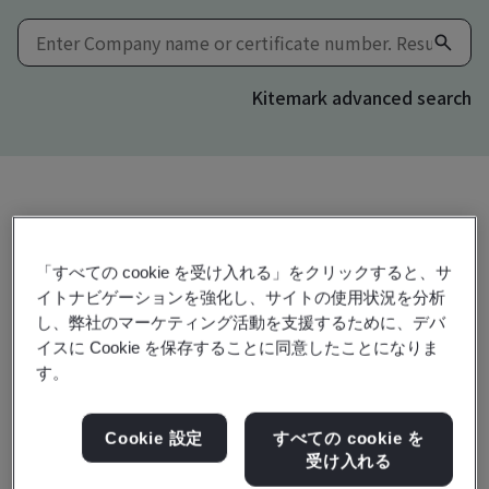
Kitemark advanced search
Download
共有:
「すべての cookie を受け入れる」をクリックすると、サ
イトナビゲーションを強化し、サイトの使用状況を分析
し、弊社のマーケティング活動を支援するために、デバ
ISO/IEC 27001:2022
イスに Cookie を保存することに同意したことになりま
す。
Value Up Japan Co.,Ltd.
Cookie 設定
すべての cookie を
Shinjuku Y Bldg.,
受け入れる